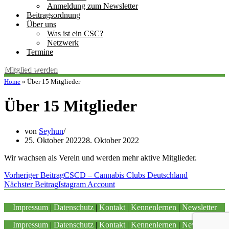
Anmeldung zum Newsletter
Beitragsordnung
Über uns
Was ist ein CSC?
Netzwerk
Termine
Mitglied werden
Home
»
Über 15 Mitglieder
Über 15 Mitglieder
von
Seyhun
25. Oktober 2022
28. Oktober 2022
Wir wachsen als Verein und werden mehr aktive Mitglieder.
Vorheriger Beitrag
CSCD – Cannabis Clubs Deutschland
Nächster Beitrag
Istagram Account
Impressum
|
Datenschutz
|
Kontakt
|
Kennenlernen
|
Newsletter
Impressum
|
Datenschutz
|
Kontakt
|
Kennenlernen
|
Newsletter